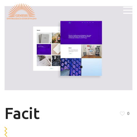
Facit
0